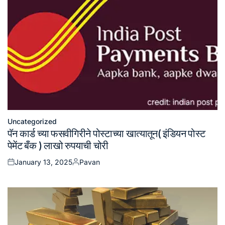
Uncategorized
Posted
पॅन कार्ड च्या फसवीगिरीने पोस्टाच्या खात्यातून( इंडियन पोस्ट
in
पेमेंट बँक ) लाखो रुपयाची चोरी
January 13, 2025
Pavan
Posted
Posted
on
by