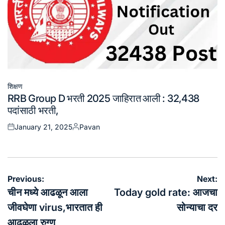
शिक्षण
Posted
RRB Group D भरती 2025 जाहिरात आली : 32,438
in
पदांसाठी भरती,
January 21, 2025
Pavan
Posted
Posted
on
by
Post
Previous:
Next:
navigation
चीन मध्ये आढळून आला
Today gold rate: आजचा
जीवघेणा virus,भारतात ही
सोन्याचा दर
आढळला रुग्ण