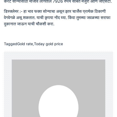
कॅरेट सोन्यासाठी मोजावे लागतील 7926 रुपये सोबत मजुरी आणि जीएसटी.
डिस्क्लेमर :- हा भाव फक्त सोन्याचा असून इतर चार्जेस प्रत्येक ठिकाणी
वेगवेगळे असू शकतात. याची कृपया नोंद घ्या. किंवा तुमच्या जवळच्या सराफा
दुकानात जाऊन याची चौकशी करा.
Tagged
Gold rate
,
Today gold price