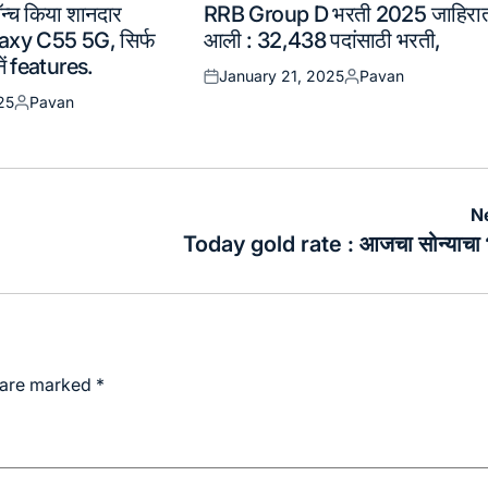
्च किया शानदार
RRB Group D भरती 2025 जाहिरा
in
xy C55 5G, सिर्फ
आली : 32,438 पदांसाठी भरती,
नें features.
January 21, 2025
Pavan
Posted
Posted
25
Pavan
on
by
Posted
by
N
Today gold rate : आजचा सोन्याचा 
s are marked
*