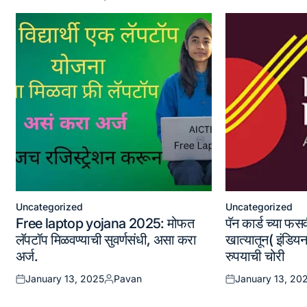
Uncategorized
Uncategorized
Posted
Posted
Free laptop yojana 2025: मोफत
पॅन कार्ड च्या फसव
in
in
लॅपटॉप मिळवण्याची सुवर्णसंधी, असा करा
खात्यातून( इंडियन
अर्ज.
रुपयाची चोरी
January 13, 2025
Pavan
January 13, 20
Posted
Posted
Posted
on
by
on