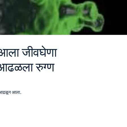
 आला जीवघेणा
 आढळला रुग्ण
े आढळून आला.