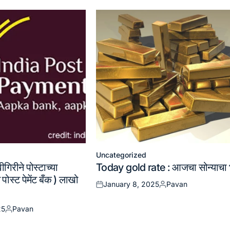
Uncategorized
Posted
ीगिरीने पोस्टाच्या
Today gold rate : आजचा सोन्याचा 
in
 पोस्ट पेमेंट बँक ) लाखो
January 8, 2025
Pavan
Posted
Posted
on
by
25
Pavan
Posted
by