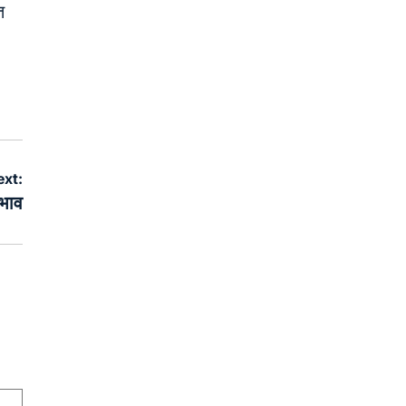
त
ext:
भाव