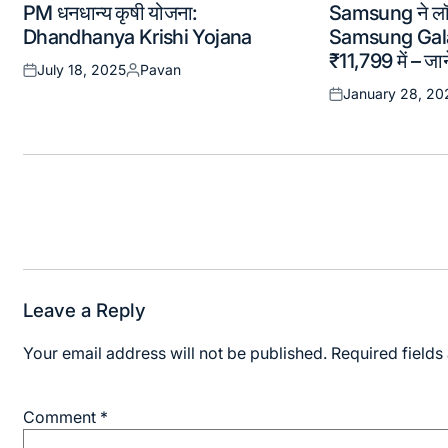
PM धनधान्य कृषी योजना:
Samsung ने लॉन
in
in
Dhandhanya Krishi Yojana
Samsung Gala
₹11,799 में – जा
July 18, 2025
Pavan
Posted
Posted
January 28, 20
on
by
Posted
on
Post
navigation
Leave a Reply
Your email address will not be published.
Required field
Comment
*