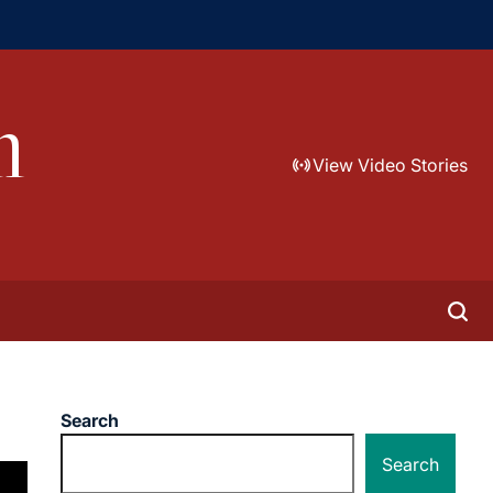
m
View Video Stories
Search
Search